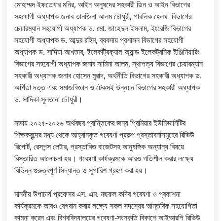
মোহাম্মদ ইফতেখার মনির, আইন অনুষদের সহকারী ডিন ও আইন বিভাগের
সহযোগী অধ্যাপক জনাব তানজিনা আলম চৌধুরী, পাবলিক হেলথ বিভাগের
চেয়ারম্যান সহযোগী অধ্যাপক ড. মো. জাহেদুল ইসলাম, ইংরেজি বিভাগের
সহযোগী অধ্যাপক ড. আব্দুর রহিম, ব্যবসায় প্রশাসন বিভাগের সহযোগী
অধ্যাপক ড. সাদিয়া আখতার, ইলেকট্রিক্যাল অ্যান্ড ইলেকট্রনিক ইঞ্জিনিয়ারিং
বিভাগের সহযোগী অধ্যাপক জনাব সামিনা আলম, স্থাপত্য বিভাগের চেয়ারম্যান
সহকারী অধ্যাপক জনাব হোসেন মুরাদ, অর্থনীতি বিভাগের সহকারী অধ্যাপক ড.
অর্পিতা দত্ত এবং সমাজবিজ্ঞান ও টেকসই উন্নয়ন বিভাগের সহকারী অধ্যাপক
ড. সাদিকা সুলতানা চৌধুরী।
সভায় ২০২৫-২০২৬ অর্থবছর প্রান্তিকের জন্য প্রিমিয়ার ইউনিভার্সিটির
শিক্ষকবৃন্দের মধ্য থেকে আহ্বানকৃত গবেষণা প্রকল্প প্রস্তাবনাসমূহের রিভিউ
রিপোর্ট, রেসপন্স লেটার, প্রস্তাবিত বাজেটসহ আনুষঙ্গিক অন্যান্য বিষয়ে
বিস্তারিত আলোচনা হয়। গবেষণা কার্যক্রমকে আরও গতিশীল করার লক্ষ্যে
বিভিন্ন গুরুত্বপূর্ণ সিদ্ধান্ত ও সুপারিশ গ্রহণ করা হয়।
মাননীয় উপাচার্য প্রফেসর এস. এম. নছরুল কদির গবেষণা ও প্রকাশনা
কার্যক্রমকে আরও বেগবান করার লক্ষ্যে সকল সদস্যের আন্তরিক সহযোগিতা
কামনা করেন এবং বিশ্ববিদ্যালয়ের গবেষণা-সংস্কৃতি বিকাশে আইআরপি রিভিউ