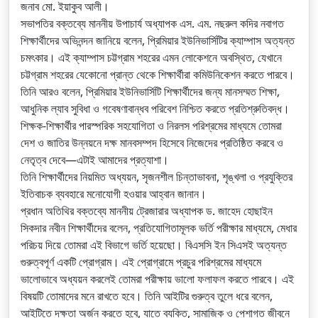
জনাব মো. ইয়াকুব আলী।
সভাপতির বক্তব্যে মাননীয় উপাচার্য অধ্যাপক এস. এম. নছরুল কদির নবাগত
শিক্ষার্থীদের অভিনন্দন জানিয়ে বলেন, প্রিমিয়ার ইউনিভার্সিটির ক্যাম্পাস অত্যন্ত
চমৎকার। এই ক্যাম্পাস চট্টগ্রাম শহরের এমন লোকেশনে অবস্থিত, যেখানে
চট্টগ্রাম শহরের যেকোনো প্রান্ত থেকে শিক্ষার্থীরা কমিউনিকেশন করতে পারবে।
তিনি আরও বলেন, প্রিমিয়ার ইউনিভার্সিটি শিক্ষার্থীদের জন্য মানসম্মত শিক্ষা,
আধুনিক ল্যাব সুবিধা ও গবেষণাবান্ধব পরিবেশ নিশ্চিত করতে প্রতিশ্রুতিবদ্ধ।
শিক্ষক-শিক্ষার্থীর পারস্পরিক সহযোগিতা ও নিরলস পরিশ্রমের মাধ্যমে তোমরা
দেশ ও জাতির উন্নয়নে দক্ষ মানবসম্পদ হিসেবে নিজেদের প্রতিষ্ঠিত করবে ও
নেতৃত্ব দেবে—এটাই আমাদের প্রত্যাশা।
তিনি শিক্ষার্থীদের নিয়মিত অধ্যয়ন, সৃজনশীল চিন্তাভাবনা, শৃঙ্খলা ও প্রযুক্তির
ইতিবাচক ব্যবহারে মনোযোগী হওয়ার আহ্বান জানান।
প্রধান অতিথির বক্তব্যে মাননীয় ট্রেজারার অধ্যাপক ড. জাহেদ হোছাইন
সিকদার নবীন শিক্ষার্থীদের বলেন, প্রতিযোগিতামূলক ভর্তি পরীক্ষার মাধ্যমে, মেধার
পরিচয় দিয়ে তোমরা এই বিভাগে ভর্তি হয়েছো। বিএসসি ইন সিএসই অত্যন্ত
গুরুত্বপূর্ণ একটি প্রোগ্রাম। এই প্রোগ্রামে প্রচুর পরিশ্রমের মাধ্যমে
ভালোভাবে অধ্যয়ন করলেই তোমরা পরীক্ষায় ভালো ফলাফল করতে পারবে। এই
বিষয়টি তোমাদের মনে রাখতে হবে। তিনি আইটির গুরুত্ব তুলে ধরে বলেন,
আইটিতে দক্ষতা অর্জন করতে হবে, যাতে ব্যক্তি, সামাজিক ও পেশাগত জীবনে