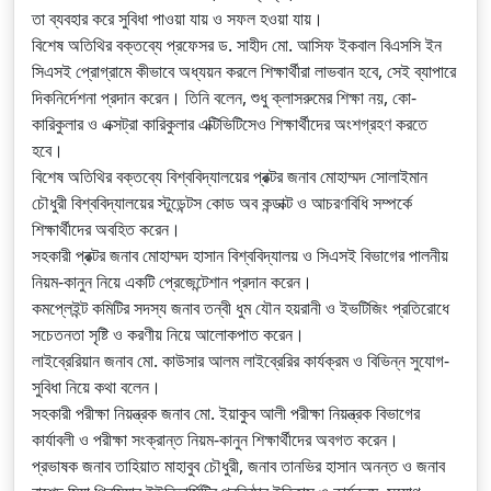
তা ব্যবহার করে সুবিধা পাওয়া যায় ও সফল হওয়া যায়।
বিশেষ অতিথির বক্তব্যে প্রফেসর ড. সাহীদ মো. আসিফ ইকবাল বিএসসি ইন
সিএসই প্রোগ্রামে কীভাবে অধ্যয়ন করলে শিক্ষার্থীরা লাভবান হবে, সেই ব্যাপারে
দিকনির্দেশনা প্রদান করেন। তিনি বলেন, শুধু ক্লাসরুমের শিক্ষা নয়, কো-
কারিকুলার ও এক্সট্রা কারিকুলার এক্টিভিটিসেও শিক্ষার্থীদের অংশগ্রহণ করতে
হবে।
বিশেষ অতিথির বক্তব্যে বিশ্ববিদ্যালয়ের প্রক্টর জনাব মোহাম্মদ সোলাইমান
চৌধুরী বিশ্ববিদ্যালয়ের স্টুডেন্টস কোড অব কন্ডাক্ট ও আচরণবিধি সম্পর্কে
শিক্ষার্থীদের অবহিত করেন।
সহকারী প্রক্টর জনাব মোহাম্মদ হাসান বিশ্ববিদ্যালয় ও সিএসই বিভাগের পালনীয়
নিয়ম-কানুন নিয়ে একটি প্রেজেন্টেশান প্রদান করেন।
কমপ্লেইন্ট কমিটির সদস্য জনাব তন্বী ধুম যৌন হয়রানী ও ইভটিজিং প্রতিরোধে
সচেতনতা সৃষ্টি ও করণীয় নিয়ে আলোকপাত করেন।
লাইব্রেরিয়ান জনাব মো. কাউসার আলম লাইব্রেরির কার্যক্রম ও বিভিন্ন সুযোগ-
সুবিধা নিয়ে কথা বলেন।
সহকারী পরীক্ষা নিয়ন্ত্রক জনাব মো. ইয়াকুব আলী পরীক্ষা নিয়ন্ত্রক বিভাগের
কার্যাবলী ও পরীক্ষা সংক্রান্ত নিয়ম-কানুন শিক্ষার্থীদের অবগত করেন।
প্রভাষক জনাব তাহিয়াত মাহাবুব চৌধুরী, জনাব তানভির হাসান অনন্ত ও জনাব